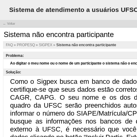
Sistema de atendimento a usuários UFS
← Voltar
Sistema não encontra participante
FAQ
»
PROPESQ
»
SIGPEX
»
Sistema não encontra participante
Problema:
Solução: