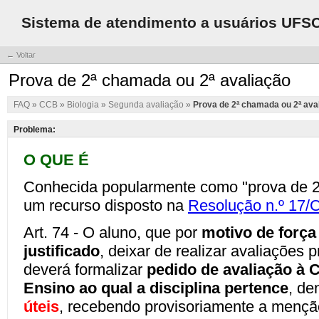
Sistema de atendimento a usuários UFS
← Voltar
Prova de 2ª chamada ou 2ª avaliação
FAQ
»
CCB
»
Biologia
»
Segunda avaliação
»
Prova de 2ª chamada ou 2ª ava
Problema: