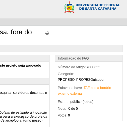
sa, fora do
Informação do FAQ
Número do Artigo:
7800655
Categoria:
PROPESQ::PROPESQuisador
Palavras-chave:
TAE
bolsa
horário
externo
externa
Estado:
público (todos)
Nota:
0 de 5
Votos:
0