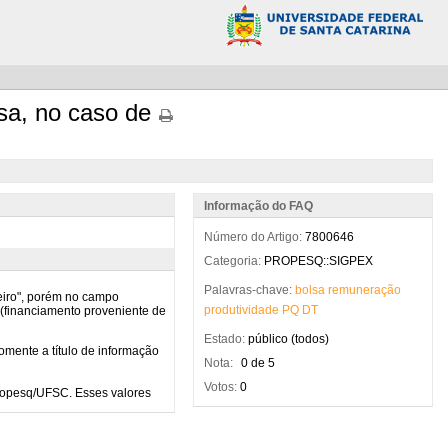
sa, no caso de
Informação do FAQ
Número do Artigo:
7800646
Categoria:
PROPESQ::SIGPEX
Palavras-chave:
bolsa
remuneração
produtividade
PQ
DT
Estado:
público (todos)
Nota:
0 de 5
Votos:
0