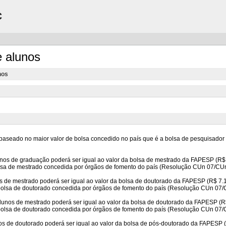
C
e alunos
nos