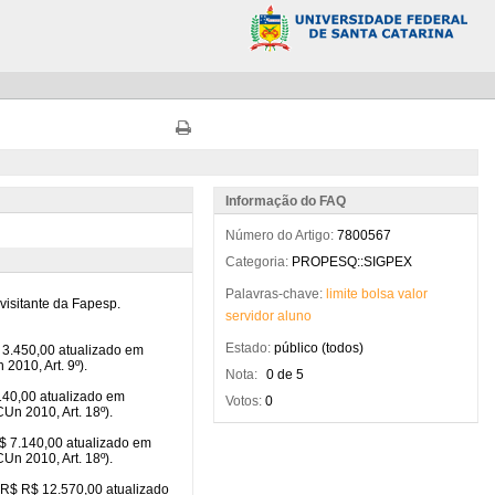
Informação do FAQ
Número do Artigo:
7800567
Categoria:
PROPESQ::SIGPEX
Palavras-chave:
limite
bolsa
valor
servidor
aluno
Estado:
público (todos)
Nota:
0 de 5
Votos:
0