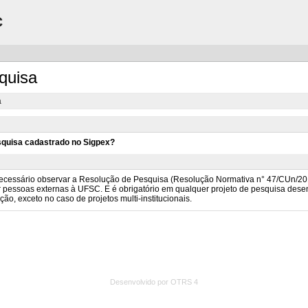
C
squisa
a
Desenvolvido por OTRS 4