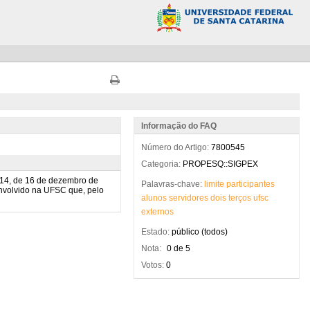
Informação do FAQ
Número do Artigo:
7800545
Categoria:
PROPESQ::SIGPEX
Palavras-chave:
limite
participantes
alunos
servidores
dois
terços
ufsc
externos
Estado:
público (todos)
Nota:
0 de 5
Votos:
0