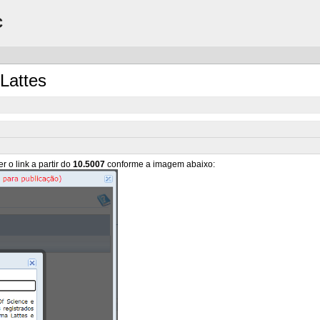
C
 Lattes