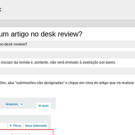
C
 um artigo no desk review?
 no desk review?