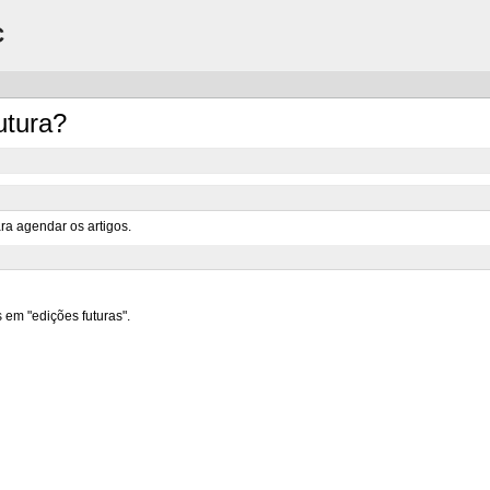
C
utura?