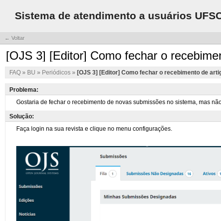
Sistema de atendimento a usuários UFS
← Voltar
[OJS 3] [Editor] Como fechar o recebime
FAQ
»
BU
»
Periódicos
»
[OJS 3] [Editor] Como fechar o recebimento de art
Problema:
Solução: