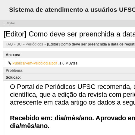
Sistema de atendimento a usuários UFS
← Voltar
[Editor] Como deve ser preenchida a data
FAQ
»
BU
»
Periódicos
»
[Editor] Como deve ser preenchida a data de regist
Anexos:
Publicar-em-Psicologia.pdf
, 1.6 MBytes
Problema:
Solução: