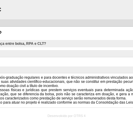
C
?
nça entre bolsa, RPA e CLT?
Desenvolvido por OTRS 4