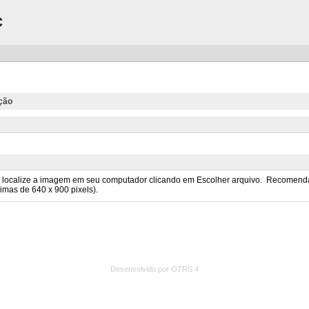
C
ição
Desenvolvido por OTRS 4