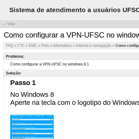
Sistema de atendimento a usuários UFS
← Voltar
Como configurar a VPN-UFSC no window
FAQ
»
CTC
»
EMC
»
Polo
»
Informática
»
Internet e navegação
»
Como config
Problema:
Solução: