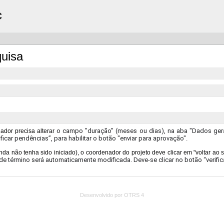
C
quisa
Desenvolvido por OTRS 4