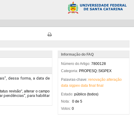
Informação do FAQ
Número do Artigo:
7800128
Categoria:
PROPESQ::SIGPEX
Palavras-chave:
renovação
alteração
data
sigpex
data
final
final
Estado:
público (todos)
Nota:
0 de 5
Votos:
0