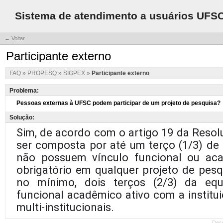
Sistema de atendimento a usuários UFS
← Voltar
Participante externo
FAQ
»
PROPESQ
»
SIGPEX
»
Participante externo
Problema:
Solução:
Des