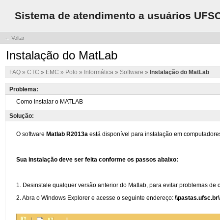
Sistema de atendimento a usuários UFS
← Voltar
Instalação do MatLab
FAQ
»
CTC
»
EMC
»
Polo
»
Informática
»
Software
»
Instalação do MatLab
Problema:
Solução: