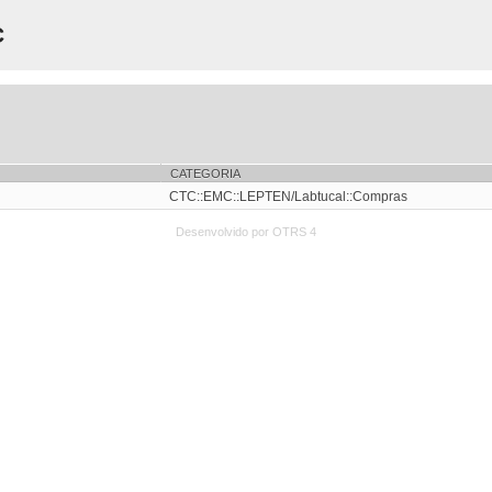
C
CATEGORIA
CTC::EMC::LEPTEN/Labtucal::Compras
Desenvolvido por OTRS 4