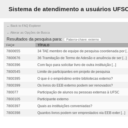
Sistema de atendimento a usuários UFS
← Back to FAQ Explorer
← Alterar as Opções de Busca
Resultados da pesquisa para:
Palavra-chave: externo
FAQ#
TÍTULO
7800655
34 TAE membro de equipe de pesquisa coordenada por [..
7800676
36 Tramitação de Termo de Adesão e anuência de ser [...]
7800396
Com faço para solicitar livro de outra instituição [...]
7800545
Limite de participantes em projeto de pesquisa
7800395
O que é o empréstimo entre bibliotecas externo?
7800399
Os livros do EEB externo podem ser renovados?
780077
Participação de alunos ou pessoas externas à UFSC
7800105
Participante externo
7800397
Quais as instituições conveniadas?
7800398
Quantos livros podem ser emprestados via EEB exter [...]