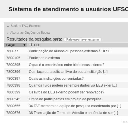
Sistema de atendimento a usuários UFS
← Back to FAQ Explorer
← Alterar as Opções de Busca
Resultados da pesquisa para:
Palavra-chave: externo
FAQ#
TÍTULO
780077
Participação de alunos ou pessoas externas à UFSC
7800105
Participante externo
7800395
O que é o empréstimo entre bibliotecas externo?
7800396
Com faço para solicitar livro de outra instituição [...]
7800397
Quais as instituições conveniadas?
7800398
Quantos livros podem ser emprestados via EEB exter [...]
7800399
Os livros do EEB externo podem ser renovados?
7800545
Limite de participantes em projeto de pesquisa
7800655
34 TAE membro de equipe de pesquisa coordenada por [...]
7800676
36 Tramitação de Termo de Adesão e anuência de ser [...]
Des