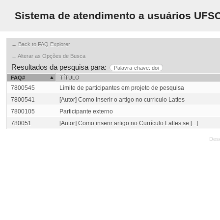
Sistema de atendimento a usuários UFS
← Back to FAQ Explorer
← Alterar as Opções de Busca
Resultados da pesquisa para:
Palavra-chave: doi
FAQ#
TÍTULO
7800545
Limite de participantes em projeto de pesquisa
7800541
[Autor] Como inserir o artigo no currículo Lattes
7800105
Participante externo
780051
[Autor] Como inserir artigo no Currículo Lattes se [...]
Des