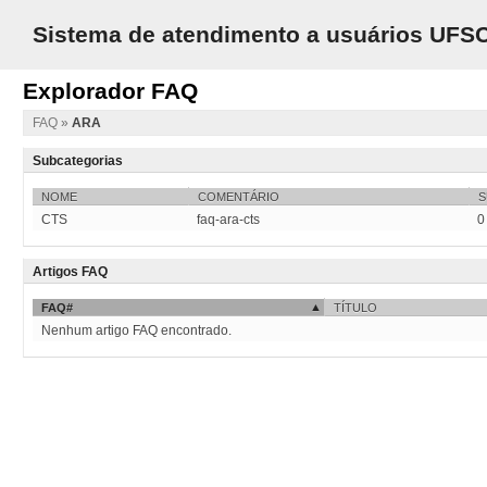
Sistema de atendimento a usuários UFS
Explorador FAQ
FAQ
»
ARA
Subcategorias
NOME
COMENTÁRIO
S
CTS
faq-ara-cts
0
Artigos FAQ
FAQ#
TÍTULO
Nenhum artigo FAQ encontrado.