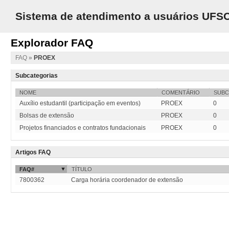
Sistema de atendimento a usuários UFS
Explorador FAQ
FAQ
»
PROEX
Subcategorias
NOME
COMENTÁRIO
SUBC
Auxílio estudantil (participação em eventos)
PROEX
0
Bolsas de extensão
PROEX
0
Projetos financiados e contratos fundacionais
PROEX
0
Artigos FAQ
FAQ#
TÍTULO
7800362
Carga horária coordenador de extensão