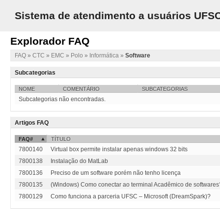
Sistema de atendimento a usuários UFS
Explorador FAQ
FAQ
»
CTC
»
EMC
»
Polo
»
Informática
»
Software
Subcategorias
NOME
COMENTÁRIO
SUBCATEGORIAS
Subcategorias não encontradas.
Artigos FAQ
FAQ#
TÍTULO
7800140
Virtual box permite instalar apenas windows 32 bits
7800138
Instalação do MatLab
7800136
Preciso de um software porém não tenho licença
7800135
(Windows) Como conectar ao terminal Acadêmico de softwares
7800129
Como funciona a parceria UFSC – Microsoft (DreamSpark)?