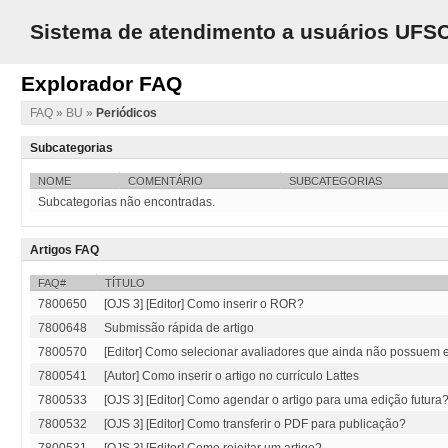
Sistema de atendimento a usuários UFS
Explorador FAQ
FAQ
»
BU
»
Periódicos
Subcategorias
NOME
COMENTÁRIO
SUBCATEGORIAS
Subcategorias não encontradas.
Artigos FAQ
FAQ#
TÍTULO
7800650
[OJS 3] [Editor] Como inserir o ROR?
7800648
Submissão rápida de artigo
7800570
[Editor] Como selecionar avaliadores que ainda não possuem 
7800541
[Autor] Como inserir o artigo no currículo Lattes
7800533
[OJS 3] [Editor] Como agendar o artigo para uma edição futura
7800532
[OJS 3] [Editor] Como transferir o PDF para publicação?