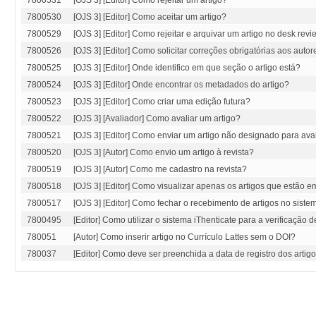
7800531
[OJS 3] [Editor] Como rejeitar um artigo?
7800530
[OJS 3] [Editor] Como aceitar um artigo?
7800529
[OJS 3] [Editor] Como rejeitar e arquivar um artigo no desk rev
7800526
[OJS 3] [Editor] Como solicitar correções obrigatórias aos autor
7800525
[OJS 3] [Editor] Onde identifico em que seção o artigo está?
7800524
[OJS 3] [Editor] Onde encontrar os metadados do artigo?
7800523
[OJS 3] [Editor] Como criar uma edição futura?
7800522
[OJS 3] [Avaliador] Como avaliar um artigo?
7800521
[OJS 3] [Editor] Como enviar um artigo não designado para ava
7800520
[OJS 3] [Autor] Como envio um artigo à revista?
7800519
[OJS 3] [Autor] Como me cadastro na revista?
7800518
[OJS 3] [Editor] Como visualizar apenas os artigos que estão 
7800517
[OJS 3] [Editor] Como fechar o recebimento de artigos no siste
7800495
[Editor] Como utilizar o sistema iThenticate para a verificação d
780051
[Autor] Como inserir artigo no Currículo Lattes sem o DOI?
780037
[Editor] Como deve ser preenchida a data de registro dos artig