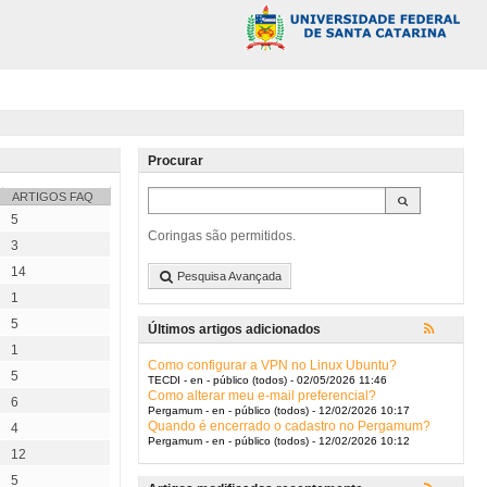
Procurar
ARTIGOS FAQ
5
Coringas são permitidos.
3
14
Pesquisa Avançada
1
5
Últimos artigos adicionados
1
Como configurar a VPN no Linux Ubuntu?
5
TECDI - en - público (todos) - 02/05/2026 11:46
Como alterar meu e-mail preferencial?
6
Pergamum - en - público (todos) - 12/02/2026 10:17
Quando é encerrado o cadastro no Pergamum?
4
Pergamum - en - público (todos) - 12/02/2026 10:12
12
5