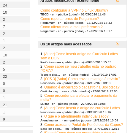
Artigos modificados recentemente
24
Como configurar a VPN no Linux Ubuntu?
10
TECDI - en - público (todos) - 02/05/2026 11:46
Como reportar erros do Pergamum?
2
Pergamum - en - público (todos) - 13/12/2024 18:43
7
Como alterar meu e-mail preferencial?
Pergamum - en - público (todos) - 12/02/2026 10:17
2
1
Os 10 artigos mais acessados
2
1.
[Autor] Como inserir artigo no Currículo Lattes
10
sem o DOI?
2
Periódicos - en - público (todos) - 09/03/2016 15:43
2.
Como saber se meu trabalho está no padrão
5
PDF/A?
Teses e diss... - en - público (todos) - 04/10/2019 17:01
22
3.
[OJS 3] [Autor] Como envio um artigo à revista?
Periódicos - en - público (todos) - 16/10/2020 09:32
0
4.
Quando é encerrado o cadastro na Biblioteca?
0
Certidão neg... - en - público (todos) - 27/08/2018 12:05
5.
Como proceder para efetuar o pagamento da
1
multa?
Multas - en - público (todos) - 27/08/2018 11:58
21
6.
[Autor] Como inserir o artigo no currículo Lattes
1
Periódicos - en - público (todos) - 19/11/2020 18:16
7.
O que é o atendimento individualizado?
9
Atendimento ... - en - público (todos) - 18/12/2019 10:59
8.
Como acessar o Portal de Periódicos da Capes?
Base de dado... - en - público (todos) - 27/08/2018 12:13