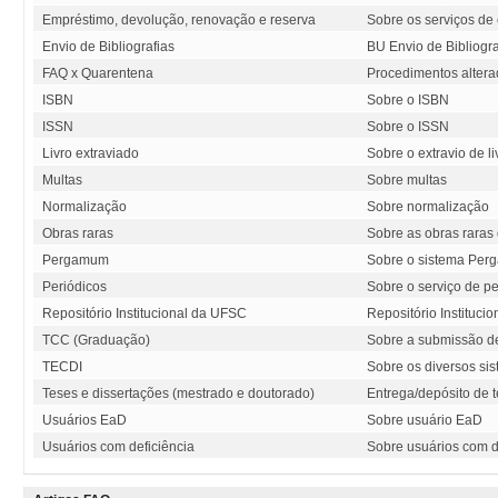
Empréstimo, devolução, renovação e reserva
Sobre os serviços de
Envio de Bibliografias
BU Envio de Bibliogra
FAQ x Quarentena
Procedimentos alter
ISBN
Sobre o ISBN
ISSN
Sobre o ISSN
Livro extraviado
Sobre o extravio de l
Multas
Sobre multas
Normalização
Sobre normalização
Obras raras
Sobre as obras raras
Pergamum
Sobre o sistema Pe
Periódicos
Sobre o serviço de p
Repositório Institucional da UFSC
Repositório Instituci
TCC (Graduação)
Sobre a submissão 
TECDI
Sobre os diversos si
Teses e dissertações (mestrado e doutorado)
Entrega/depósito de t
Usuários EaD
Sobre usuário EaD
Usuários com deficiência
Sobre usuários com d