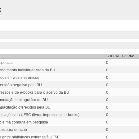
C
SUBCATEGORIAS
speciais
0
tendimento individualizado da BU
0
os e livros eletrônicos
0
ertidão negativa pela BU
0
ressos e de e-books para o acervo da BU
0
omutação bibliográfica da BU
0
apacitação oferecidos pela BU
0
blicações da UFSC (livros impressos e e-books)
0
gio e má conduta em pesquisa
0
tos para doação
0
 entre bibliotecas externas à UFSC
0