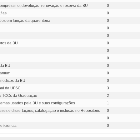
 empréstimo, devolução, renovação e reserva da BU
0
fias
0
ados em função da quarentena
0
0
0
ivros da BU
0
0
0
 da BU
0
rgamum
0
eriódicos da BU
0
onal da UFSC
3
de TCCs da Graduação
2
stemas usados pela BU e suas configurações
1
eses e dissertações, catalogação e inclusão no Repositório
0
0
eficiência
0