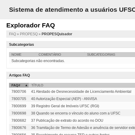
Sistema de atendimento a usuários UFS
Explorador FAQ
FAQ
»
PROPESQ
»
PROPESQuisador
Subcategorias
NOME
COMENTÁRIO
SUBCATEGORIAS
Subcategorias não encontradas.
Artigos FAQ
FAQ#
TÍTULO
7800706
41 Atestado de Desnecessidade de Licenciamento Ambiental
7800705
40 Autorização Especial (AEP) - ANVISA
7800699
39 Registro Geral de Imóveis UFSC (RGI)
7800698
38 Quando se encerra o vínculo do aluno com a UFSC
7800682
37 Publicação de extrato do acordo no DOU
7800676
36 Tramitação de Termo de Adesão e anuência de servidor exte