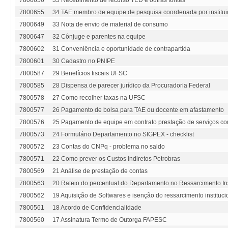
7800656
35 Recebimento de recurso TED e outras fontes
7800655
34 TAE membro de equipe de pesquisa coordenada por instituiçã
7800649
33 Nota de envio de material de consumo
7800647
32 Cônjuge e parentes na equipe
7800602
31 Conveniência e oportunidade de contrapartida
7800601
30 Cadastro no PNIPE
7800587
29 Benefícios fiscais UFSC
7800585
28 Dispensa de parecer jurídico da Procuradoria Federal
7800578
27 Como recolher taxas na UFSC
7800577
26 Pagamento de bolsa para TAE ou docente em afastamento
7800576
25 Pagamento de equipe em contrato prestação de serviços co
7800573
24 Formulário Departamento no SIGPEX - checklist
7800572
23 Contas do CNPq - problema no saldo
7800571
22 Como prever os Custos indiretos Petrobras
7800569
21 Análise de prestação de contas
7800563
20 Rateio do percentual do Departamento no Ressarcimento Ins
7800562
19 Aquisição de Softwares e isenção do ressarcimento instituci
7800561
18 Acordo de Confidencialidade
7800560
17 Assinatura Termo de Outorga FAPESC