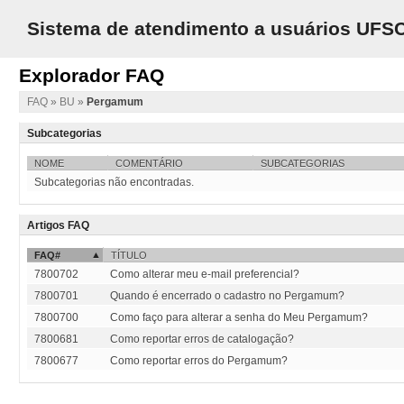
Sistema de atendimento a usuários UFS
Explorador FAQ
FAQ
»
BU
»
Pergamum
Subcategorias
NOME
COMENTÁRIO
SUBCATEGORIAS
Subcategorias não encontradas.
Artigos FAQ
FAQ#
TÍTULO
7800702
Como alterar meu e-mail preferencial?
7800701
Quando é encerrado o cadastro no Pergamum?
7800700
Como faço para alterar a senha do Meu Pergamum?
7800681
Como reportar erros de catalogação?
7800677
Como reportar erros do Pergamum?