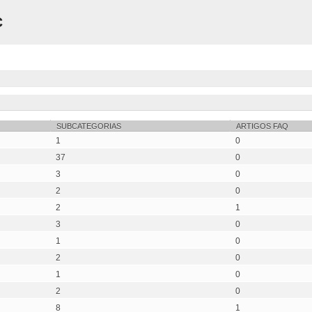
C
SUBCATEGORIAS
ARTIGOS FAQ
1
0
37
0
3
0
2
0
2
1
3
0
1
0
2
0
1
0
2
0
8
1