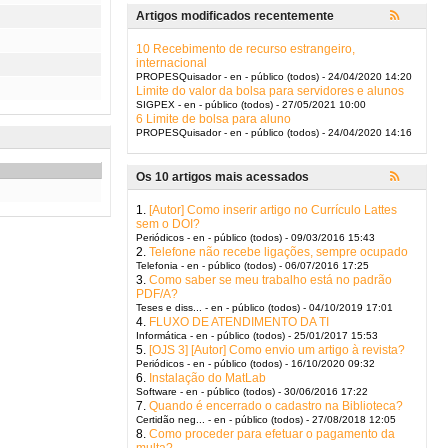
Artigos modificados recentemente
10 Recebimento de recurso estrangeiro,
internacional
PROPESQuisador - en - público (todos) - 24/04/2020 14:20
Limite do valor da bolsa para servidores e alunos
SIGPEX - en - público (todos) - 27/05/2021 10:00
6 Limite de bolsa para aluno
PROPESQuisador - en - público (todos) - 24/04/2020 14:16
Os 10 artigos mais acessados
1.
[Autor] Como inserir artigo no Currículo Lattes
sem o DOI?
Periódicos - en - público (todos) - 09/03/2016 15:43
2.
Telefone não recebe ligações, sempre ocupado
Telefonia - en - público (todos) - 06/07/2016 17:25
3.
Como saber se meu trabalho está no padrão
PDF/A?
Teses e diss... - en - público (todos) - 04/10/2019 17:01
4.
FLUXO DE ATENDIMENTO DA TI
Informática - en - público (todos) - 25/01/2017 15:53
5.
[OJS 3] [Autor] Como envio um artigo à revista?
Periódicos - en - público (todos) - 16/10/2020 09:32
6.
Instalação do MatLab
Software - en - público (todos) - 30/06/2016 17:22
7.
Quando é encerrado o cadastro na Biblioteca?
Certidão neg... - en - público (todos) - 27/08/2018 12:05
8.
Como proceder para efetuar o pagamento da