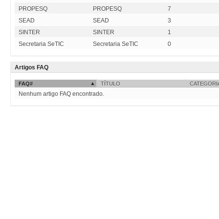
PROPESQ
PROPESQ
7
SEAD
SEAD
3
SINTER
SINTER
1
Secretaria SeTIC
Secretaria SeTIC
0
Artigos FAQ
FAQ#
TÍTULO
CATEGORI
Nenhum artigo FAQ encontrado.