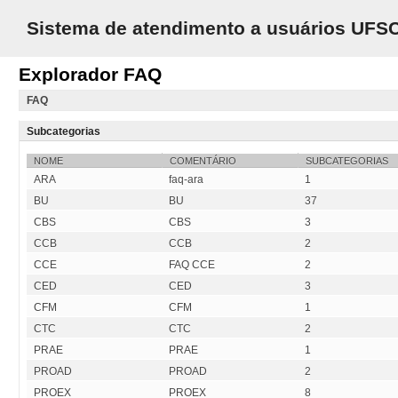
Sistema de atendimento a usuários UFS
Explorador FAQ
FAQ
Subcategorias
NOME
COMENTÁRIO
SUBCATEGORIAS
ARA
faq-ara
1
BU
BU
37
CBS
CBS
3
CCB
CCB
2
CCE
FAQ CCE
2
CED
CED
3
CFM
CFM
1
CTC
CTC
2
PRAE
PRAE
1
PROAD
PROAD
2
PROEX
PROEX
8