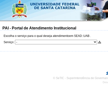
PAI -
P
ortal de
A
tendimento
I
nstitucional
Escolha o serviço para o qual deseja atendimentoem SEAD::UAB .
Serviço:
© SeTIC - Superintendência de Governan
Des