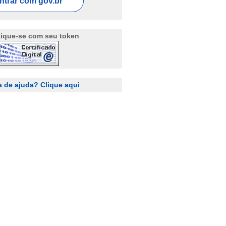
ntrar com
gov.br
tique-se com seu token
a de ajuda? Clique aqui