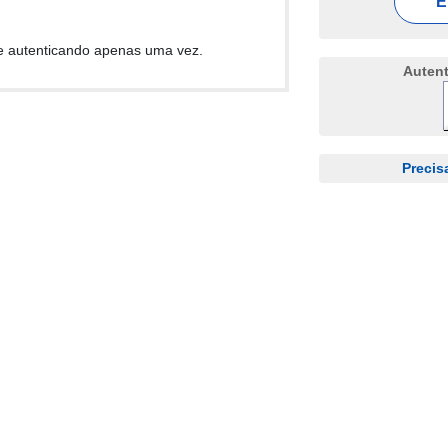
E
e autenticando apenas uma vez.
Auten
Precis